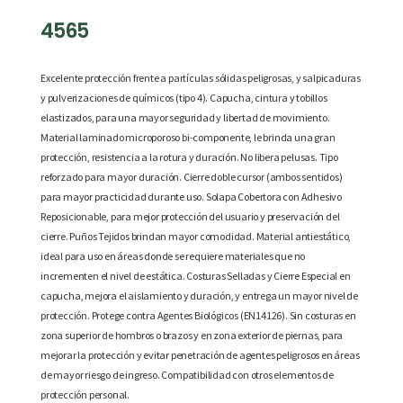
4565
Excelente protección frente a partículas sólidas peligrosas, y salpicaduras
y pulverizaciones de químicos (tipo 4).
Capucha, cintura y tobillos
elastizados, para una mayor seguridad y libertad de movimiento.
Material laminado microporoso bi-componente, le brinda una gran
protección, resistencia a la rotura y duración.
No libera pelusas.
Tipo
reforzado para mayor duración.
Cierre doble cursor (ambos sentidos)
para mayor practicidad durante uso.
Solapa Cobertora con Adhesivo
Reposicionable, para mejor protección del usuario y preservación del
cierre.
Puños Tejidos brindan mayor comodidad.
Material antiestático,
ideal para uso en áreas donde se requiere materiales que no
incrementen el nivel de estática.
Costuras Selladas y Cierre Especial en
capucha, mejora el aislamiento y duración, y entrega un mayor nivel de
protección.
Protege contra Agentes Biológicos (EN14126).
Sin costuras en
zona superior de hombros o brazos y en zona exterior de piernas, para
mejorar la protección y evitar penetración de agentes peligrosos en áreas
de mayor riesgo de ingreso.
Compatibilidad con otros elementos de
protección personal.